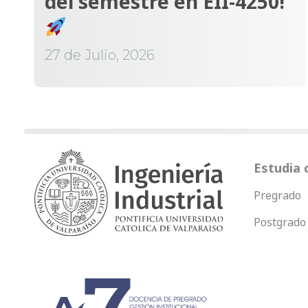
del semestre en EII-4250!
27 de Julio, 2026
Estudia 
Pregrado
Postgrado