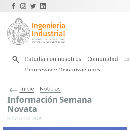
Estudia con nosotros
Comunidad
In
Empresas y Organizaciones
Inicio
Noticias
Información Semana
Novata
8 de Abril, 2015