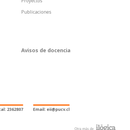
Proyectos
Publicaciones
Avisos de docencia
al: 2362807
Email: eii@pucv.cl