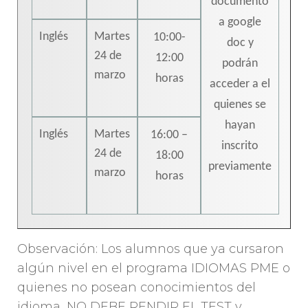
documento
a google
Inglés
Martes
10:00-
doc y
24 de
12:00
podrán
marzo
horas
acceder a el
quienes se
hayan
Inglés
Martes
16:00 –
inscrito
24 de
18:00
previamente
marzo
horas
Observación: Los alumnos que ya cursaron
algún nivel en el programa IDIOMAS PME o
quienes no posean conocimientos del
idioma, NO DEBE RENDIR EL TEST y