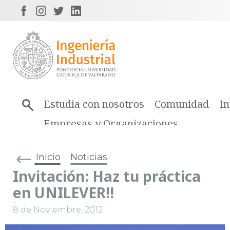
Estudia con nosotros
Comunidad
In
Empresas y Organizaciones
Inicio
Noticias
Invitación: Haz tu práctica
en UNILEVER!!
8 de Noviembre, 2012