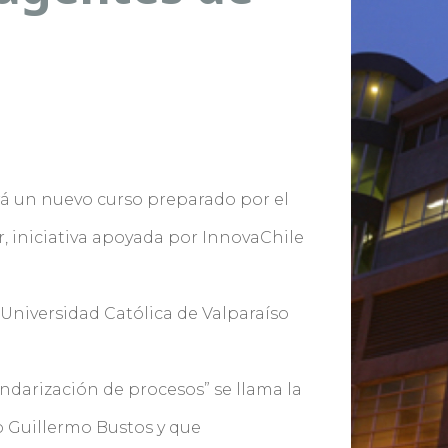
ará un nuevo curso preparado por el
, iniciativa apoyada por InnovaChile
a Universidad Católica de Valparaíso
ndarización de procesos” se llama la
o Guillermo Bustos y que