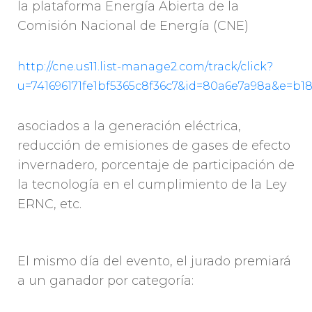
la plataforma Energía Abierta de la
Comisión Nacional de Energía (CNE)
http://cne.us11.list-manage2.com/track/click?
u=741696171fe1bf5365c8f36c7&id=80a6e7a98a&e=b1
asociados a la generación eléctrica,
reducción de emisiones de gases de efecto
invernadero, porcentaje de participación de
la tecnología en el cumplimiento de la Ley
ERNC, etc.
El mismo día del evento, el jurado premiará
a un ganador por categoría: