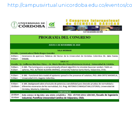
http://campusvirtual.unicordoba.edu.co/eventos/co