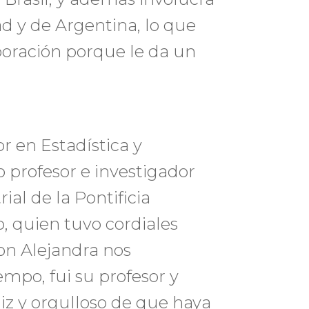
ad y de Argentina, lo que
boración porque le da un
r en Estadística y
profesor e investigador
ial de la Pontificia
o, quien tuvo cordiales
con Alejandra nos
po, fui su profesor y
liz y orgulloso de que haya