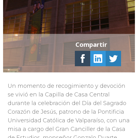
Compartir
Un momento de recogimiento y devoción
se vivió en la Capilla de Casa Central
durante la celebración del Día del Sagrado
Corazón de Jesús, patrono de la Pontificia
Universidad Católica de Valparaíso, con una
misa a cargo del Gran Canciller de la Casa
de Estudios, monseñor Gonzalo Duarte