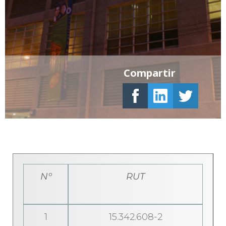
Compartir
Nº
RUT
1
15.342.608-2