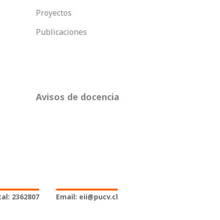
Proyectos
Publicaciones
Avisos de docencia
al: 2362807
Email: eii@pucv.cl