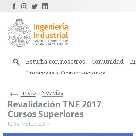
Estudia con nosotros
Comunidad
In
Empresas y Organizaciones
Inicio
Noticias
Revalidación TNE 2017
Cursos Superiores
16 de Marzo, 2017