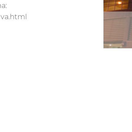
a:
iva.html