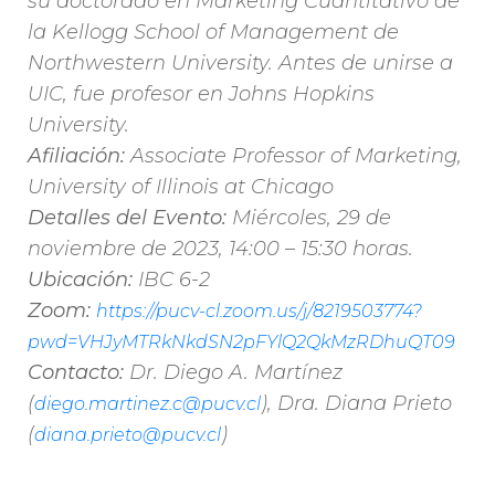
su doctorado en Marketing Cuantitativo de
la Kellogg School of Management de
Northwestern University. Antes de unirse a
UIC, fue profesor en Johns Hopkins
University.
Afiliación:
Associate Professor of Marketing,
University of Illinois at Chicago
Detalles del Evento:
Miércoles, 29 de
noviembre de 2023, 14:00 – 15:30 horas.
Ubicación:
IBC 6-2
Zoom:
https://pucv-cl.zoom.us/
j/8219503774?
pwd=
VHJyMTRkNkdSN2pFYlQ2QkMzRDhuQT
09
Contacto:
Dr. Diego A. Martínez
(
), Dra. Diana Prieto
diego.martinez.c@pucv.cl
(
)
diana.prieto@pucv.cl