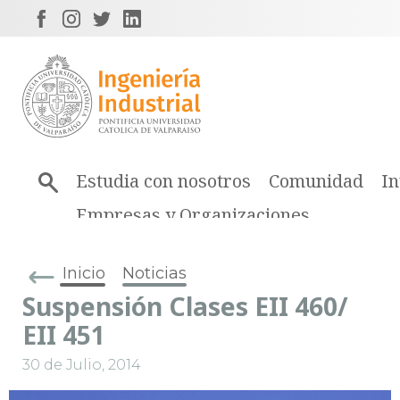
Estudia con nosotros
Comunidad
In
Empresas y Organizaciones
Inicio
Noticias
Suspensión Clases EII 460/
EII 451
30 de Julio, 2014