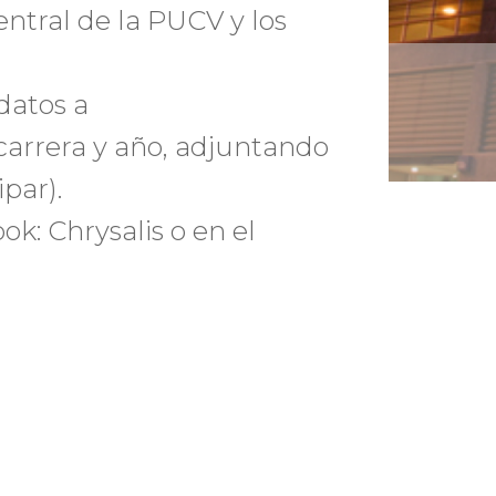
entral de la PUCV y los
datos a
carrera y año, adjuntando
ipar).
k: Chrysalis o en el