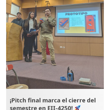
¡Pitch final marca el cierre del
semestre en EII-4250!