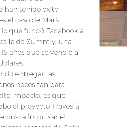
 han tenido éxito
es el caso de Mark
rio que fundó Facebook a
r es la de Summly, una
 15 años que se vendió a
dólares.
endo entregar las
enos necesitan para
lto impacto, es que
cabo el proyecto Travesía
ue busca impulsar el