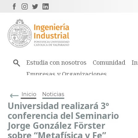
Estudia con nosotros
Comunidad
In
Empresas y Organizaciones
Inicio
Noticias
Universidad realizará 3º
conferencia del Seminario
Jorge González Förster
sobre “Metafísica y Fe”